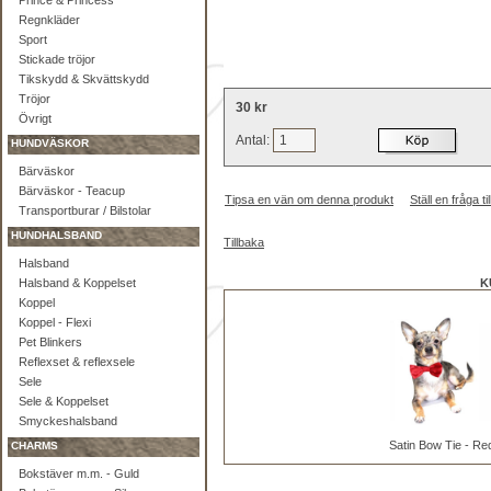
Prince & Princess
Regnkläder
Sport
Stickade tröjor
Tikskydd & Skvättskydd
Tröjor
30 kr
Övrigt
Antal:
HUNDVÄSKOR
Bärväskor
Bärväskor - Teacup
Tipsa en vän om denna produkt
Ställ en fråga 
Transportburar / Bilstolar
HUNDHALSBAND
Tillbaka
Halsband
Halsband & Koppelset
K
Koppel
Koppel - Flexi
Pet Blinkers
Reflexset & reflexsele
Sele
Sele & Koppelset
Smyckeshalsband
Satin Bow Tie - Re
CHARMS
Bokstäver m.m. - Guld