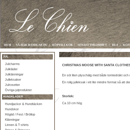
HEM
|
SÅ HÄR HANDLAR DU
|
KÖPVILLKOR
|
SENAST INKOMMET
|
REA
|
KON
JUL
Julcharms
CHRISTMAS MOOSE WITH SANTA CLOTHES
Julkläder
Julklänningar
En söt liten plyschälg med både tomtedräkt och r
Julleksaker
En rolig julleksak i ett lite mindre format så att
Julrosetter
Övriga julprodukter
Storlek:
HUNDKLÄDER
Ca 10 cm hög.
Hundjackor & Hundtäcken
Hundskor
Högtid / Fest / Bröllop
Klänningar
Linnen & T-shirts