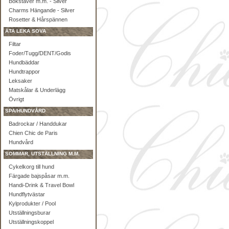
Bokstäver m.m. - Silver
Charms Hängande - Silver
Rosetter & Hårspännen
ÄTA LEKA SOVA
Filtar
Foder/Tugg/DENT/Godis
Hundbäddar
Hundtrappor
Leksaker
Matskålar & Underlägg
Övrigt
SPA/HUNDVÅRD
Badrockar / Handdukar
Chien Chic de Paris
Hundvård
SOMMAR, UTSTÄLLNING M.M.
Cykelkorg till hund
Färgade bajspåsar m.m.
Handi-Drink & Travel Bowl
Hundflytvästar
Kylprodukter / Pool
Utställningsburar
Utställningskoppel