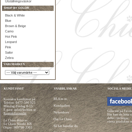
Utställningsväskor
SHOP BY COLOR
Black & White
Blue
Brown & Beige
Camo
Hot Pink
Leopard
Pink
Sailor
Zebra
VARUMÄRKEN
KUNDTJÄNST
SNABBLÄNKAR
SOCIALA MEDIE
REA m.m.
Kontakta kundtjänst på:
Telefon:
0477-590 925
Kundgalleri
Måndag-Fredag 8-15
E-post: info@lechien.se
Gilla oss på Face
Nyhetsbrev
Kontaktformulär
Här kan du hitta r
delta i tävlingar,
Om Le Chien
Le Chien drivs av:
vinna produkter 
Le Chien Nordic KB
Så här handlar du
Orgnr: 969766-3301