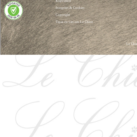
Köpvillkor
Integritet & Cookies
Copyright
Tipsa en vän om Le Chien
Le Chie
HUNDKLÄDER, HUNDVÄSKOR, HUNDACCESSOARER, HUND KLÄDER, HUNDVÄ
HUNDSEL