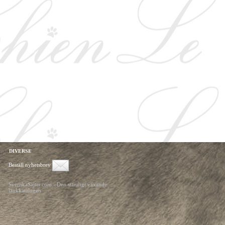
DIVERSE
Beställ nyhetsbrev
SvenskaSajter.com - Den ständigt växande
länkkatalogen