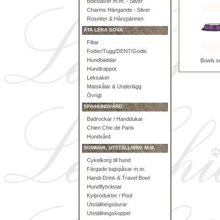
Bokstäver m.m. - Silver
Charms Hängande - Silver
Rosetter & Hårspännen
ÄTA LEKA SOVA
Filtar
Foder/Tugg/DENT/Godis
Hundbäddar
Bowls s
Hundtrappor
Leksaker
Matskålar & Underlägg
Övrigt
SPA/HUNDVÅRD
Badrockar / Handdukar
Chien Chic de Paris
Hundvård
SOMMAR, UTSTÄLLNING M.M.
Cykelkorg till hund
Färgade bajspåsar m.m.
Handi-Drink & Travel Bowl
Hundflytvästar
Kylprodukter / Pool
Utställningsburar
Utställningskoppel