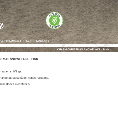
AST INKOMMET
|
REA
|
KONTAKT
CHARM CHRISTMAS SNOWFLAKE - PINK
STMAS SNOWFLAKE - PINK
m av en snöflinga.
e hänge att fästa på din hunds halsband.
hinestones i rosa!>br />