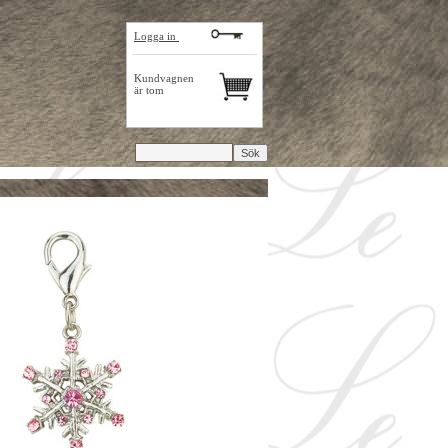
Logga in
Kundvagnen
är tom