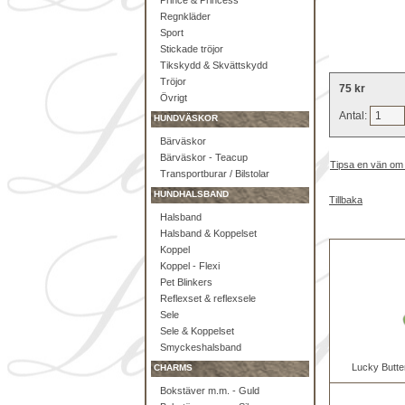
Prince & Princess
Regnkläder
Sport
Stickade tröjor
Tikskydd & Skvättskydd
Tröjor
75 kr
Övrigt
Antal:
HUNDVÄSKOR
Bärväskor
Bärväskor - Teacup
Tipsa en vän om
Transportburar / Bilstolar
HUNDHALSBAND
Tillbaka
Halsband
Halsband & Koppelset
Koppel
Koppel - Flexi
Pet Blinkers
Reflexset & reflexsele
Sele
Sele & Koppelset
Smyckeshalsband
Lucky Butte
CHARMS
Bokstäver m.m. - Guld