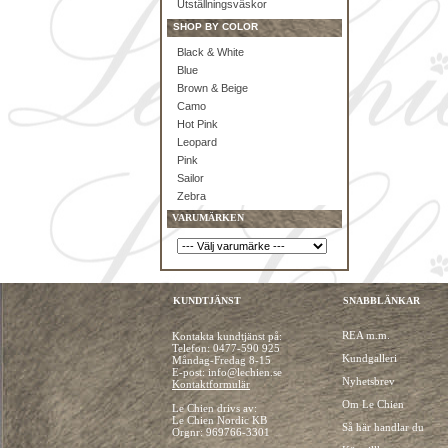
Utställningsväskor
SHOP BY COLOR
Black & White
Blue
Brown & Beige
Camo
Hot Pink
Leopard
Pink
Sailor
Zebra
VARUMÄRKEN
KUNDTJÄNST
SNABBLÄNKAR
REA m.m.
Kontakta kundtjänst på:
Telefon:
0477-590 925
Kundgalleri
Måndag-Fredag 8-15
E-post: info@lechien.se
Nyhetsbrev
Kontaktformulär
Om Le Chien
Le Chien drivs av:
Le Chien Nordic KB
Så här handlar du
Orgnr: 969766-3301