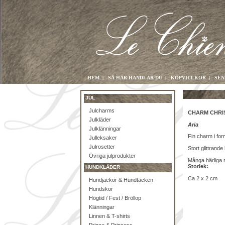
HEM
|
SÅ HÄR HANDLAR DU
|
KÖPVILLKOR
|
SEN
JUL
Julcharms
CHARM CHRI
Julkläder
Aria
Julklänningar
Fin charm i for
Julleksaker
Julrosetter
Stort glittrand
Övriga julprodukter
Många härliga r
Storlek:
HUNDKLÄDER
Ca 2 x 2 cm
Hundjackor & Hundtäcken
Hundskor
Högtid / Fest / Bröllop
Klänningar
Linnen & T-shirts