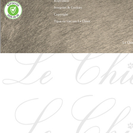
Köpvillkor
Integritet & Cookies
Copyright
Tipsa en vän om Le Chien
Le Chie
HUNDKLÄDER, HUNDVÄSKOR, HUNDACCESSOARER, HUND KLÄDER, HUNDVÄ
HUNDSEL