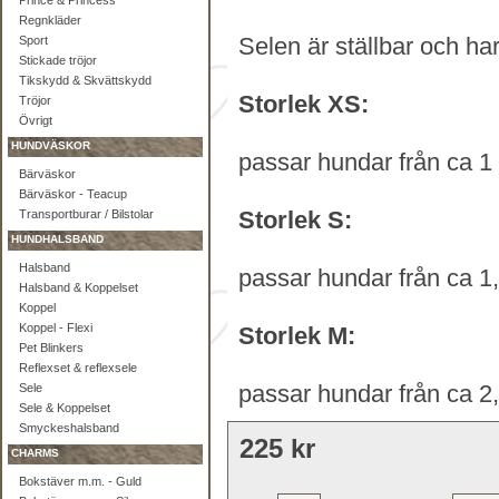
Prince & Princess
Regnkläder
Selen är ställbar och ha
Sport
Stickade tröjor
Tikskydd & Skvättskydd
Storlek XS:
Tröjor
Övrigt
HUNDVÄSKOR
passar hundar från ca 1 -
Bärväskor
Bärväskor - Teacup
Storlek S:
Transportburar / Bilstolar
HUNDHALSBAND
Halsband
passar hundar från ca 1,5
Halsband & Koppelset
Koppel
Koppel - Flexi
Storlek M:
Pet Blinkers
Reflexset & reflexsele
passar hundar från ca 2,5
Sele
Sele & Koppelset
Smyckeshalsband
225 kr
CHARMS
Bokstäver m.m. - Guld