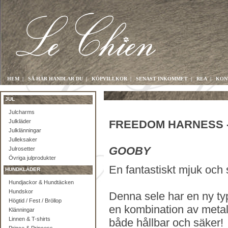
HEM
|
SÅ HÄR HANDLAR DU
|
KÖPVILLKOR
|
SENAST INKOMMET
|
REA
|
KON
JUL
Julcharms
Julkläder
FREEDOM HARNESS -
Julklänningar
Julleksaker
GOOBY
Julrosetter
Övriga julprodukter
En fantastiskt mjuk och 
HUNDKLÄDER
Hundjackor & Hundtäcken
Hundskor
Denna sele har en ny ty
Högtid / Fest / Bröllop
en kombination av metall
Klänningar
Linnen & T-shirts
både hållbar och säker!