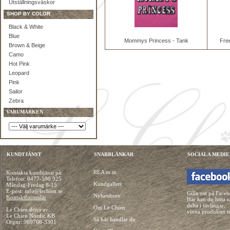
Utställningsväskor
SHOP BY COLOR
Black & White
Blue
Mommys Princess - Tank
Fre
Brown & Beige
Camo
Hot Pink
Leopard
Pink
Sailor
Zebra
VARUMÄRKEN
KUNDTJÄNST
SNABBLÄNKAR
SOCIALA MEDIE
REA m.m.
Kontakta kundtjänst på:
Telefon:
0477-590 925
Kundgalleri
Måndag-Fredag 8-15
E-post: info@lechien.se
Gilla oss på Face
Nyhetsbrev
Kontaktformulär
Här kan du hitta r
delta i tävlingar,
Om Le Chien
Le Chien drivs av:
vinna produkter 
Le Chien Nordic KB
Så här handlar du
Orgnr: 969766-3301