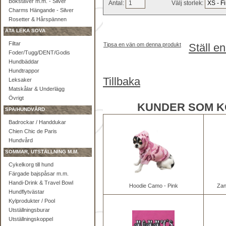
Bokstäver m.m. - Silver
Antal:
Välj storlek:
Charms Hängande - Silver
Rosetter & Hårspännen
ÄTA LEKA SOVA
Filtar
Tipsa en vän om denna produkt
Ställ e
Foder/Tugg/DENT/Godis
Hundbäddar
Hundtrappor
Tillbaka
Leksaker
Matskålar & Underlägg
Övrigt
KUNDER SOM K
SPA/HUNDVÅRD
Badrockar / Handdukar
Chien Chic de Paris
Hundvård
SOMMAR, UTSTÄLLNING M.M.
Cykelkorg till hund
Färgade bajspåsar m.m.
Handi-Drink & Travel Bowl
Hoodie Camo - Pink
Zan
Hundflytvästar
Kylprodukter / Pool
Utställningsburar
Utställningskoppel