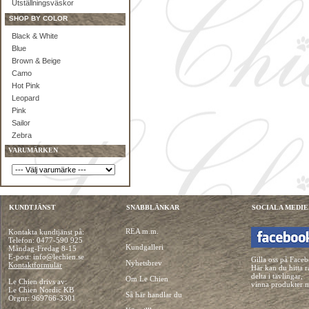
Utställningsväskor
SHOP BY COLOR
Black & White
Blue
Brown & Beige
Camo
Hot Pink
Leopard
Pink
Sailor
Zebra
VARUMÄRKEN
KUNDTJÄNST
SNABBLÄNKAR
SOCIALA MEDIE
REA m.m.
Kontakta kundtjänst på:
Telefon:
0477-590 925
Kundgalleri
Måndag-Fredag 8-15
E-post: info@lechien.se
Gilla oss på Face
Nyhetsbrev
Kontaktformulär
Här kan du hitta r
delta i tävlingar,
Om Le Chien
Le Chien drivs av:
vinna produkter 
Le Chien Nordic KB
Så här handlar du
Orgnr: 969766-3301