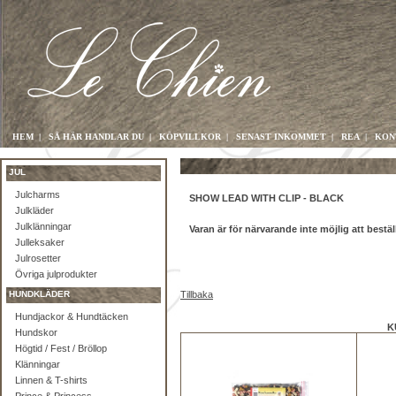
HEM
|
SÅ HÄR HANDLAR DU
|
KÖPVILLKOR
|
SENAST INKOMMET
|
REA
|
KON
JUL
Julcharms
SHOW LEAD WITH CLIP - BLACK
Julkläder
Julklänningar
Varan är för närvarande inte möjlig att bestäl
Julleksaker
Julrosetter
Övriga julprodukter
HUNDKLÄDER
Tillbaka
Hundjackor & Hundtäcken
K
Hundskor
Högtid / Fest / Bröllop
Klänningar
Linnen & T-shirts