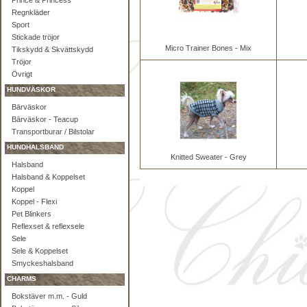
Prince & Princess
Regnkläder
Sport
Stickade tröjor
Micro Trainer Bones - Mix
Tikskydd & Skvättskydd
Tröjor
Övrigt
HUNDVÄSKOR
Bärväskor
Bärväskor - Teacup
Transportburar / Bilstolar
HUNDHALSBAND
Knitted Sweater - Grey
Halsband
Halsband & Koppelset
Koppel
Koppel - Flexi
Pet Blinkers
Reflexset & reflexsele
Sele
Sele & Koppelset
Smyckeshalsband
CHARMS
Bokstäver m.m. - Guld