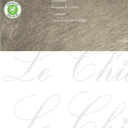
Köpvillkor
Integritet & Cookies
Copyright
Tipsa en vän om Le Chien
Le Chie
HUNDKLÄDER, HUNDVÄSKOR, HUNDACCESSOARER, HUND KLÄDER, HUNDVÄ
HUNDSEL