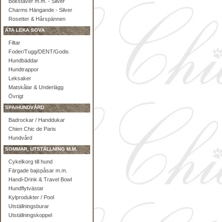
Bokstäver m.m. - Silver
Charms Hängande - Silver
Rosetter & Hårspännen
ÄTA LEKA SOVA
Filtar
Foder/Tugg/DENT/Godis
Hundbäddar
Hundtrappor
Leksaker
Matskålar & Underlägg
Övrigt
SPA/HUNDVÅRD
Badrockar / Handdukar
Chien Chic de Paris
Hundvård
SOMMAR, UTSTÄLLNING M.M.
Cykelkorg till hund
Färgade bajspåsar m.m.
Handi-Drink & Travel Bowl
Hundflytvästar
Kylprodukter / Pool
Utställningsburar
Utställningskoppel