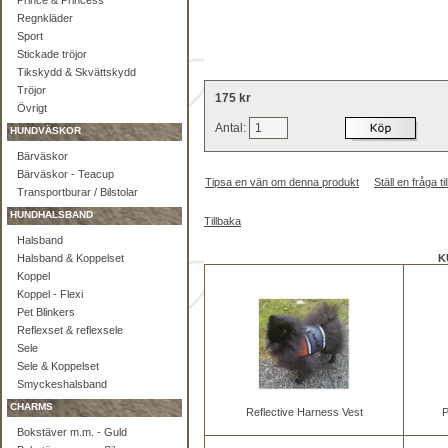
Prince & Princess
Regnkläder
Sport
Stickade tröjor
Tikskydd & Skvättskydd
Tröjor
175 kr
Övrigt
Antal:
HUNDVÄSKOR
Bärväskor
Bärväskor - Teacup
Tipsa en vän om denna produkt
Ställ en fråga 
Transportburar / Bilstolar
HUNDHALSBAND
Tillbaka
Halsband
Halsband & Koppelset
K
Koppel
Koppel - Flexi
Pet Blinkers
Reflexset & reflexsele
Sele
Sele & Koppelset
Smyckeshalsband
CHARMS
Reflective Harness Vest
P
Bokstäver m.m. - Guld