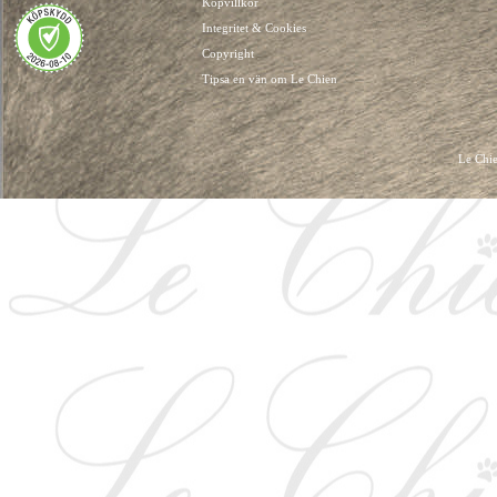
Köpvillkor
Integritet & Cookies
Copyright
Tipsa en vän om Le Chien
Le Chie
HUNDKLÄDER, HUNDVÄSKOR, HUNDACCESSOARER, HUND KLÄDER, HUNDVÄ
HUNDSEL