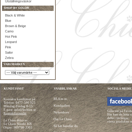
Utställningsväskor
SHOP BY COLOR
Black & White
Blue
Brown & Beige
Camo
Hot Pink
Leopard
Pink
Sailor
Zebra
VARUMÄRKEN
KUNDTJÄNST
SNABBLÄNKAR
SOCIALA MEDIE
REA m.m.
Kontakta kundtjänst på:
Telefon:
0477-590 925
Kundgalleri
Måndag-Fredag 8-15
E-post: info@lechien.se
Gilla oss på Face
Nyhetsbrev
Kontaktformulär
Här kan du hitta r
delta i tävlingar,
Om Le Chien
Le Chien drivs av:
vinna produkter 
Le Chien Nordic KB
Så här handlar du
Orgnr: 969766-3301