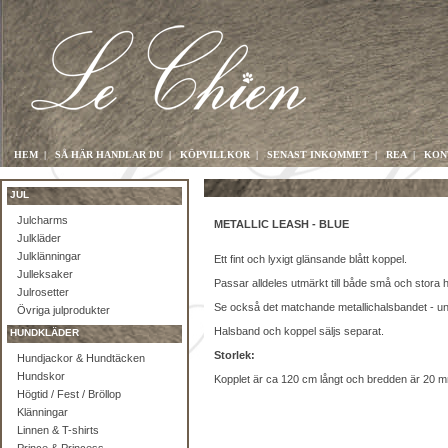
HEM
|
SÅ HÄR HANDLAR DU
|
KÖPVILLKOR
|
SENAST INKOMMET
|
REA
|
KON
JUL
Julcharms
METALLIC LEASH - BLUE
Julkläder
Julklänningar
Ett fint och lyxigt glänsande blått koppel.
Julleksaker
Passar alldeles utmärkt till både små och stora 
Julrosetter
Se också det matchande metallichalsbandet - u
Övriga julprodukter
Halsband och koppel säljs separat.
HUNDKLÄDER
Storlek:
Hundjackor & Hundtäcken
Hundskor
Kopplet är ca 120 cm långt och bredden är 20 
Högtid / Fest / Bröllop
Klänningar
Linnen & T-shirts