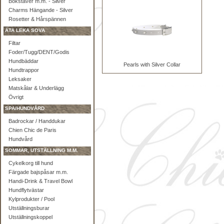
Bokstäver m.m. - Silver
Charms Hängande - Silver
Rosetter & Hårspännen
ÄTA LEKA SOVA
Filtar
Foder/Tugg/DENT/Godis
Hundbäddar
Pearls with Silver Collar
Hundtrappor
Leksaker
Matskålar & Underlägg
Övrigt
SPA/HUNDVÅRD
Badrockar / Handdukar
Chien Chic de Paris
Hundvård
SOMMAR, UTSTÄLLNING M.M.
Cykelkorg till hund
Färgade bajspåsar m.m.
Handi-Drink & Travel Bowl
Hundflytvästar
Kylprodukter / Pool
Utställningsburar
Utställningskoppel