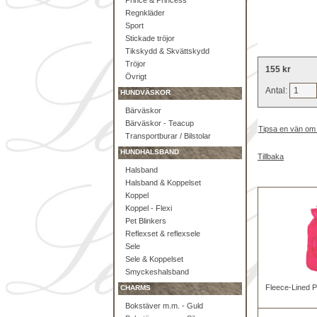
Prince & Princess
Regnkläder
Sport
Stickade tröjor
Tikskydd & Skvättskydd
Tröjor
155 kr
Övrigt
Antal:
HUNDVÄSKOR
Bärväskor
Bärväskor - Teacup
Tipsa en vän om
Transportburar / Bilstolar
HUNDHALSBAND
Tillbaka
Halsband
Halsband & Koppelset
Koppel
Koppel - Flexi
Pet Blinkers
Reflexset & reflexsele
Sele
Sele & Koppelset
Smyckeshalsband
Fleece-Lined P
CHARMS
Bokstäver m.m. - Guld