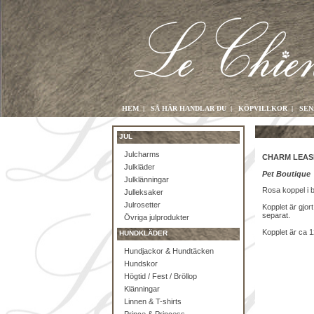
HEM
|
SÅ HÄR HANDLAR DU
|
KÖPVILLKOR
|
SEN
JUL
Julcharms
CHARM LEASH
Julkläder
Pet Boutique
Julklänningar
Rosa koppel i b
Julleksaker
Julrosetter
Kopplet är gjo
separat.
Övriga julprodukter
Kopplet är ca 
HUNDKLÄDER
Hundjackor & Hundtäcken
Hundskor
Högtid / Fest / Bröllop
Klänningar
Linnen & T-shirts