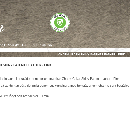
AST INKOMMET
|
REA
|
KONTAKT
CHARM LEASH SHINY PATENT LEATHER - PINK
 SHINY PATENT LEATHER - PINK
lankt lack i konstläder som perfekt matchar Charm Collar Shiny Patent Leather - Pink!
rt så att du kan göra det unikt genom att kombinera med bokstäver och charms som beställes
120 cm långt och bredden är 10 mm.