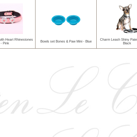
with Heart Rhinestones
Charm Leash Shiny Paten
Bowls set Bones & Paw Mini - Blue
- Pink
Black