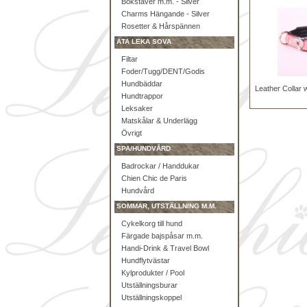
Bokstäver m.m. - Silver
Charms Hängande - Silver
Rosetter & Hårspännen
ÄTA LEKA SOVA
Filtar
Foder/Tugg/DENT/Godis
Hundbäddar
Leather Collar 
Hundtrappor
Leksaker
Matskålar & Underlägg
Övrigt
SPA/HUNDVÅRD
Badrockar / Handdukar
Chien Chic de Paris
Hundvård
SOMMAR, UTSTÄLLNING M.M.
Cykelkorg till hund
Färgade bajspåsar m.m.
Handi-Drink & Travel Bowl
Hundflytvästar
Kylprodukter / Pool
Utställningsburar
Utställningskoppel