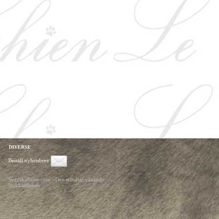
DIVERSE
Beställ nyhetsbrev
SvenskaSajter.com - Den ständigt växande
länkkatalogen