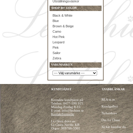
Utställningsväskor
SHOP BY COLOR
Black & White
Blue
Brown & Beige
Camo
Hot Pink
Leopard
Pink
Sailor
Zebra
VARUMÄRKEN
KUNDTJÄNST
SNABBLÄNKAR
REA m.m.
Kontakta kundtjänst på:
Telefon:
0477-590 925
Kundgalleri
Måndag-Fredag 8-15
E-post: info@lechien.se
Nyhetsbrev
Kontaktformulär
Om Le Chien
Le Chien drivs av:
Le Chien Nordic KB
Så här handlar du
Orgnr: 969766-3301