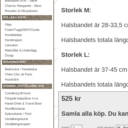
Bokstäver m.m. - Silver
Charms Hängande - Silver
Storlek M:
Rosetter & Hårspännen
ÄTA LEKA SOVA
Halsbandet är 28-33,5 c
Filtar
Foder/Tugg/DENT/Godis
Hundbäddar
Halsbandets totala läng
Hundtrappor
Leksaker
Matskålar & Underlägg
Storlek L:
Övrigt
SPA/HUNDVÅRD
Halsbandet är 37-45 cm 
Badrockar / Handdukar
Chien Chic de Paris
Hundvård
Halsbandets totala läng
SOMMAR, UTSTÄLLNING M.M.
Cykelkorg till hund
525 kr
Färgade bajspåsar m.m.
Handi-Drink & Travel Bowl
Hundflytvästar
Samla alla köp. Du kan
Kylprodukter / Pool
Utställningsburar
Utställningskoppel