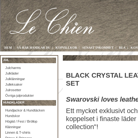
HEM
|
SÅ HÄR HANDLAR DU
|
KÖPVILLKOR
|
SENAST INKOMMET
|
REA
|
KON
JUL
Julcharms
Julkläder
BLACK CRYSTAL LEA
Julklänningar
SET
Julleksaker
Julrosetter
Övriga julprodukter
Swarovski loves leathe
HUNDKLÄDER
Ett mycket exklusivt oc
Hundjackor & Hundtäcken
Hundskor
koppelset i finaste läder
Högtid / Fest / Bröllop
collection"!
Klänningar
Linnen & T-shirts