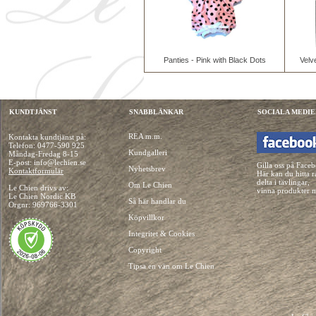
Panties - Pink with Black Dots
Velv
KUNDTJÄNST
SNABBLÄNKAR
SOCIALA MEDIE
REA m.m.
Kontakta kundtjänst på:
Telefon:
0477-590 925
Kundgalleri
Måndag-Fredag 8-15
E-post: info@lechien.se
Gilla oss på Face
Nyhetsbrev
Kontaktformulär
Här kan du hitta r
delta i tävlingar,
Om Le Chien
Le Chien drivs av:
vinna produkter 
Le Chien Nordic KB
Så här handlar du
Orgnr: 969766-3301
Köpvillkor
Integritet & Cookies
Copyright
Tipsa en vän om Le Chien