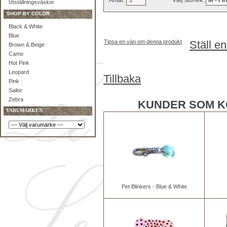
Antal:
Välj storlek:
Utställningsväskor
SHOP BY COLOR
Black & White
Blue
Tipsa en vän om denna produkt
Ställ e
Brown & Beige
Camo
Hot Pink
Leopard
Tillbaka
Pink
Sailor
Zebra
KUNDER SOM K
VARUMÄRKEN
Pet Blinkers - Blue & White