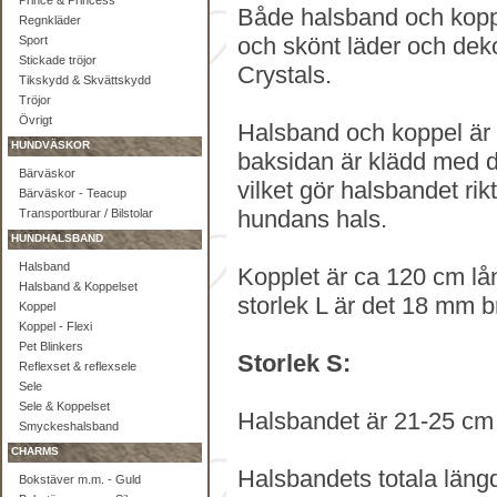
Prince & Princess
Både halsband och koppel
Regnkläder
och skönt läder och dek
Sport
Stickade tröjor
Crystals.
Tikskydd & Skvättskydd
Tröjor
Övrigt
Halsband och koppel är i
HUNDVÄSKOR
baksidan är klädd med d
Bärväskor
vilket gör halsbandet rik
Bärväskor - Teacup
hundans hals.
Transportburar / Bilstolar
HUNDHALSBAND
Halsband
Kopplet är ca 120 cm lå
Halsband & Koppelset
storlek L är det 18 mm br
Koppel
Koppel - Flexi
Pet Blinkers
Storlek S:
Reflexset & reflexsele
Sele
Sele & Koppelset
Halsbandet är 21-25 cm 
Smyckeshalsband
CHARMS
Halsbandets totala läng
Bokstäver m.m. - Guld