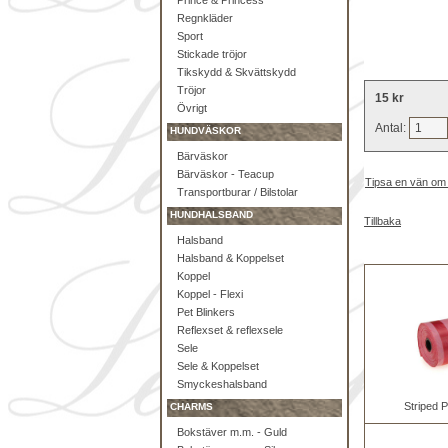
Prince & Princess
Regnkläder
Sport
Stickade tröjor
Tikskydd & Skvättskydd
Tröjor
15 kr
Övrigt
Antal:
HUNDVÄSKOR
Bärväskor
Bärväskor - Teacup
Tipsa en vän om
Transportburar / Bilstolar
HUNDHALSBAND
Tillbaka
Halsband
Halsband & Koppelset
Koppel
Koppel - Flexi
Pet Blinkers
Reflexset & reflexsele
Sele
Sele & Koppelset
Smyckeshalsband
Striped 
CHARMS
Bokstäver m.m. - Guld