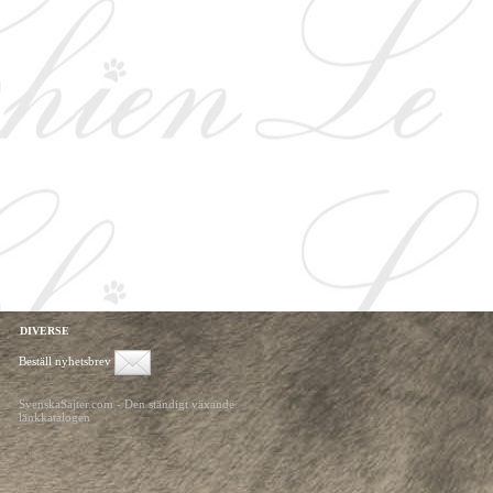
DIVERSE
Beställ nyhetsbrev
SvenskaSajter.com - Den ständigt växande
länkkatalogen