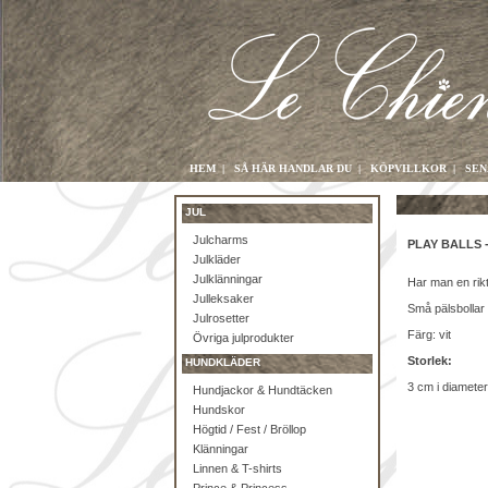
HEM
|
SÅ HÄR HANDLAR DU
|
KÖPVILLKOR
|
SEN
JUL
Julcharms
PLAY BALLS 
Julkläder
Julklänningar
Har man en rikti
Julleksaker
Små pälsbollar
Julrosetter
Färg: vit
Övriga julprodukter
Storlek:
HUNDKLÄDER
3 cm i diameter
Hundjackor & Hundtäcken
Hundskor
Högtid / Fest / Bröllop
Klänningar
Linnen & T-shirts