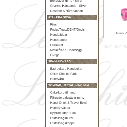
Bokstäver m.m. - Silver
Charms Hängande - Silver
Rosetter & Hårspännen
ÄTA LEKA SOVA
Filtar
Foder/Tugg/DENT/Godis
Hearts P
Hundbäddar
Hundtrappor
Leksaker
Matskålar & Underlägg
Övrigt
SPA/HUNDVÅRD
Badrockar / Handdukar
Chien Chic de Paris
Hundvård
SOMMAR, UTSTÄLLNING M.M.
Cykelkorg till hund
Färgade bajspåsar m.m.
Handi-Drink & Travel Bowl
Hundflytvästar
Kylprodukter / Pool
Utställningsburar
Utställningskoppel