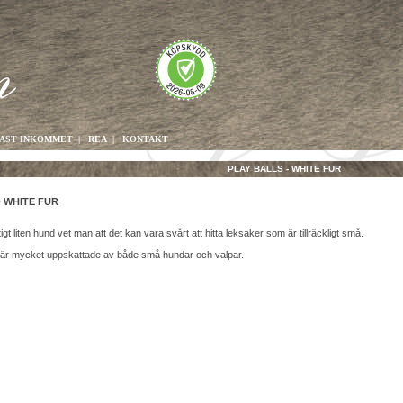
AST INKOMMET
|
REA
|
KONTAKT
PLAY BALLS - WHITE FUR
- WHITE FUR
gt liten hund vet man att det kan vara svårt att hitta leksaker som är tillräckligt små.
 är mycket uppskattade av både små hundar och valpar.