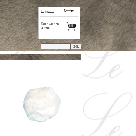
Logga in
Kundvagnen
är tom