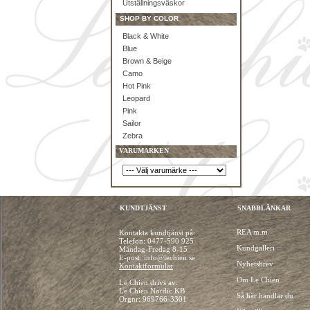
Utställningsväskor
SHOP BY COLOR
Black & White
Blue
Brown & Beige
Camo
Hot Pink
Leopard
Pink
Sailor
Zebra
VARUMÄRKEN
KUNDTJÄNST
SNABBLÄNKAR
REA m.m.
Kontakta kundtjänst på:
Telefon:
0477-590 925
Kundgalleri
Måndag-Fredag 8-15
E-post: info@lechien.se
Nyhetsbrev
Kontaktformulär
Om Le Chien
Le Chien drivs av:
Le Chien Nordic KB
Så här handlar du
Orgnr: 969766-3301